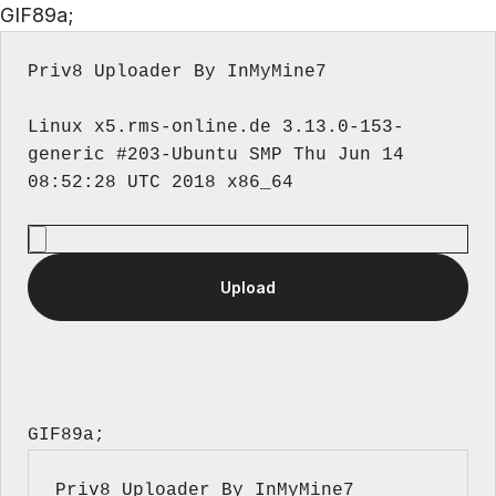
GIF89a;
Priv8 Uploader By InMyMine7
Linux x5.rms-online.de 3.13.0-153-
generic #203-Ubuntu SMP Thu Jun 14 
GIF89a; 
Priv8 Uploader By InMyMine7