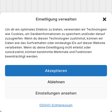
p
l
o
Einwilligung verwalten
a
d
Um dir ein optimales Erlebnis zu bieten, verwenden wir Technologien
e
wie Cookies, um Geräteinformationen zu speichern und/oder darauf
zuzugreifen. Wenn du diesen Technologien zustimmst, können wir
r 
Daten wie das Surfverhalten oder eindeutige IDs auf dieser Website
B
verarbeiten. Wenn du deine Einwillligung nicht erteilst oder
zurückziehst, können bestimmte Merkmale und Funktionen
y 
beeinträchtigt werden.
I
n
Akzeptieren
M
y
Ablehnen
M
i
Einstellungen ansehen
n
e
DSGVO-EU
Impressum
7