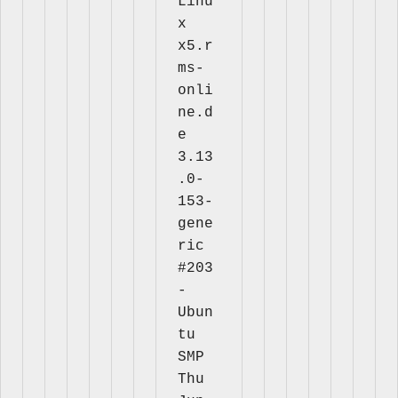
Linu
x 
x5.r
ms-
onli
ne.d
e 
3.13
.0-
153-
gene
ric 
#203
-
Ubun
tu 
SMP 
Thu 