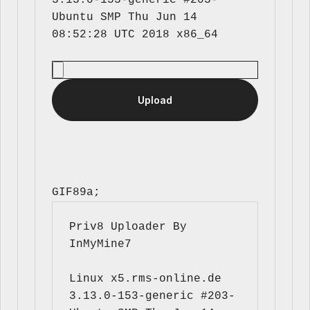
3.13.0-153-generic #203-
Ubuntu SMP Thu Jun 14 
GIF89a; 
Priv8 Uploader By 
InMyMine7
Linux x5.rms-online.de 
3.13.0-153-generic #203-