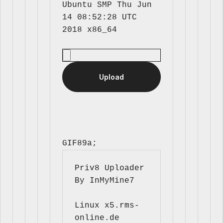
Ubuntu SMP Thu Jun 
14 08:52:28 UTC 
GIF89a; 
Priv8 Uploader 
By InMyMine7
Linux x5.rms-
online.de 