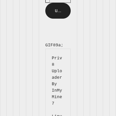
GIF89a; 
Priv
8 
Uplo
ader 
By 
InMy
Mine
7