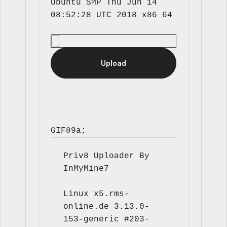
Ubuntu SMP Thu Jun 14 
GIF89a; 
Priv8 Uploader By 
InMyMine7
Linux x5.rms-
online.de 3.13.0-
153-generic #203-