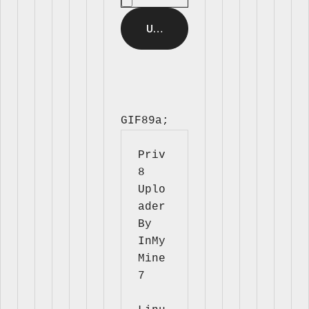
GIF89a; 
Priv
8 
Uplo
ader 
By 
InMy
Mine
7