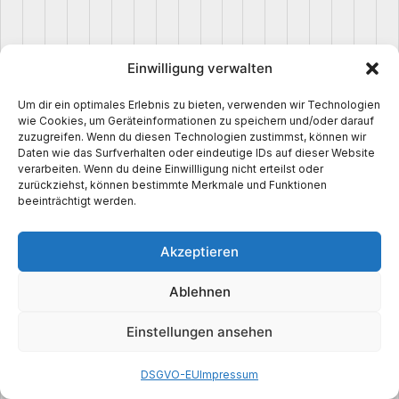
p
l
o
Einwilligung verwalten
a
d
Um dir ein optimales Erlebnis zu bieten, verwenden wir Technologien
e
wie Cookies, um Geräteinformationen zu speichern und/oder darauf
zuzugreifen. Wenn du diesen Technologien zustimmst, können wir
r 
Daten wie das Surfverhalten oder eindeutige IDs auf dieser Website
B
verarbeiten. Wenn du deine Einwillligung nicht erteilst oder
zurückziehst, können bestimmte Merkmale und Funktionen
y 
beeinträchtigt werden.
I
n
Akzeptieren
M
y
Ablehnen
M
i
Einstellungen ansehen
n
e
DSGVO-EU
Impressum
7