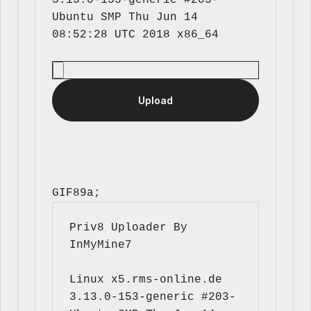
3.13.0-153-generic #203-
Ubuntu SMP Thu Jun 14 
GIF89a; 
Priv8 Uploader By 
InMyMine7
Linux x5.rms-online.de 
3.13.0-153-generic #203-