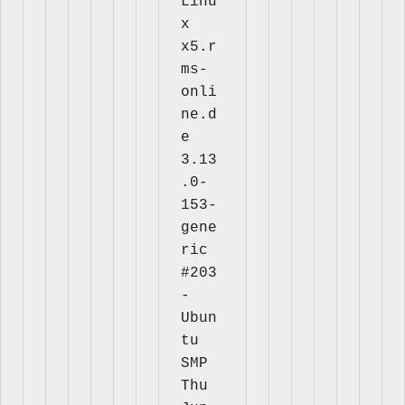
Linu
x 
x5.r
ms-
onli
ne.d
e 
3.13
.0-
153-
gene
ric 
#203
-
Ubun
tu 
SMP 
Thu 