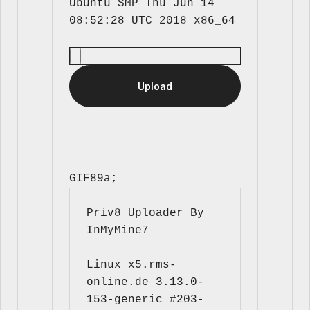
Ubuntu SMP Thu Jun 14 
GIF89a; 
Priv8 Uploader By 
InMyMine7
Linux x5.rms-
online.de 3.13.0-
153-generic #203-