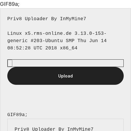
GIF89a;
Priv8 Uploader By InMyMine7
Linux x5.rms-online.de 3.13.0-153-
generic #203-Ubuntu SMP Thu Jun 14 
GIF89a; 
Priv8 Uploader By InMyMine7