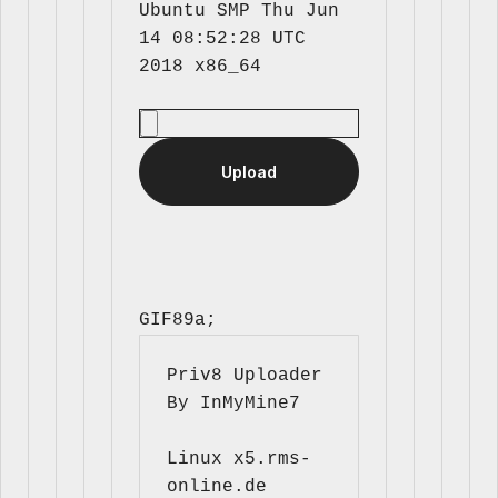
Ubuntu SMP Thu Jun 
14 08:52:28 UTC 
GIF89a; 
Priv8 Uploader 
By InMyMine7
Linux x5.rms-
online.de 