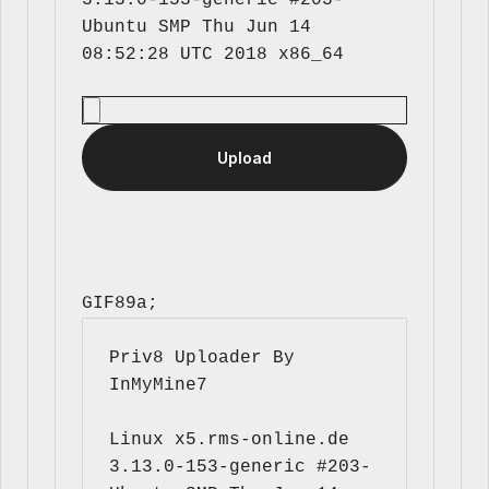
3.13.0-153-generic #203-
Ubuntu SMP Thu Jun 14 
GIF89a; 
Priv8 Uploader By 
InMyMine7
Linux x5.rms-online.de 
3.13.0-153-generic #203-