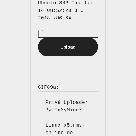
Ubuntu SMP Thu Jun 
14 08:52:28 UTC 
GIF89a; 
Priv8 Uploader 
By InMyMine7
Linux x5.rms-
online.de 