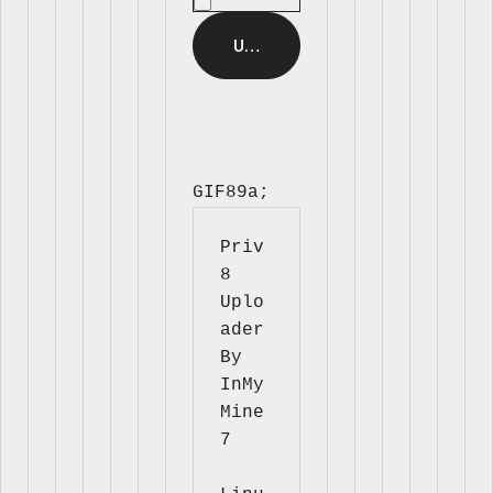
GIF89a; 
Priv
8 
Uplo
ader 
By 
InMy
Mine
7