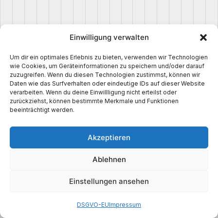
p
l
o
Einwilligung verwalten
a
d
Um dir ein optimales Erlebnis zu bieten, verwenden wir Technologien
e
wie Cookies, um Geräteinformationen zu speichern und/oder darauf
zuzugreifen. Wenn du diesen Technologien zustimmst, können wir
r 
Daten wie das Surfverhalten oder eindeutige IDs auf dieser Website
B
verarbeiten. Wenn du deine Einwillligung nicht erteilst oder
zurückziehst, können bestimmte Merkmale und Funktionen
y 
beeinträchtigt werden.
I
n
Akzeptieren
M
y
Ablehnen
M
i
Einstellungen ansehen
n
e
DSGVO-EU
Impressum
7