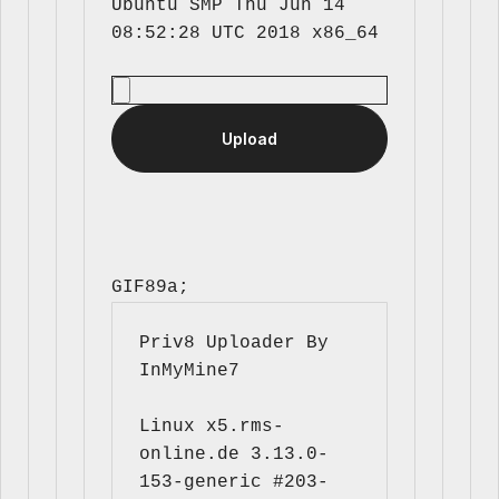
Ubuntu SMP Thu Jun 14 
GIF89a; 
Priv8 Uploader By 
InMyMine7
Linux x5.rms-
online.de 3.13.0-
153-generic #203-