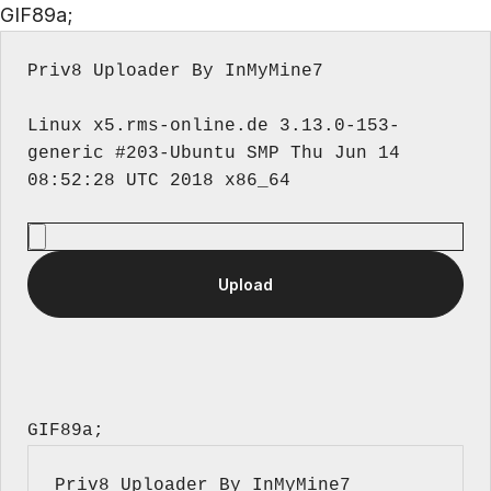
GIF89a;
Priv8 Uploader By InMyMine7
Linux x5.rms-online.de 3.13.0-153-
generic #203-Ubuntu SMP Thu Jun 14 
GIF89a; 
Priv8 Uploader By InMyMine7